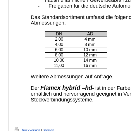
hausmüllähnlichen Gewerbeabfall zu
-
Freigaben für die deutsche Automob
Das Standardsortiment umfasst die folgen
Abmessungen:
DN
AD
2,00
4 mm
4,00
8 mm
6,00
10 mm
8,00
12 mm
10,00
14 mm
11,00
16 mm
Weitere Abmessungen auf Anfrage.
Flamex hybrid –hd-
Der
ist in der Farb
erhältlich und hervorragend geeignet in V
Steckverbindungssysteme.
Druckversion
|
Sitemap