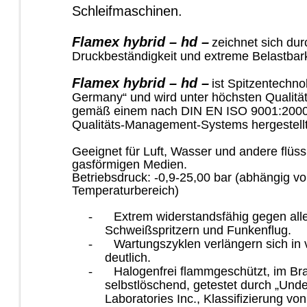
Schleifmaschinen.
Flamex hybrid – hd –
zeichnet sich du
Druckbeständigkeit und extreme Belastbark
Flamex hybrid – hd –
ist Spitzentechno
Germany“ und wird unter höchsten Qualit
gemäß einem nach DIN EN ISO 9001:2000 z
Qualitäts-Management-Systems hergestellt
Geeignet für Luft, Wasser und andere flüss
gasförmigen Medien.
Betriebsdruck: -0,9-25,00 bar (abhängig v
Temperaturbereich)
-
Extrem widerstandsfähig gegen al
Schweißspritzern und Funkenflug.
-
Wartungszyklen verlängern sich in 
deutlich.
-
Halogenfrei flammgeschützt, im Bra
selbstlöschend, getestet durch „Unde
Laboratories Inc., Klassifizierung vo