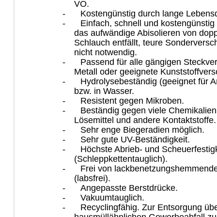
VO.
-
Kostengünstig durch lange Lebens
-
Einfach, schnell und kostengünstig
das aufwändige Abisolieren von do
Schlauch entfällt, teure Sondervers
nicht notwendig.
-
Passend für alle gängigen Steckve
Metall oder geeignete Kunststoffver
-
Hydrolysebeständig (geeignet für
bzw. in Wasser.
-
Resistent gegen Mikroben.
-
Beständig gegen viele Chemikalien,
Lösemittel und andere Kontaktstoffe.
-
Sehr enge Biegeradien möglich.
-
Sehr gute UV-Beständigkeit.
-
Höchste Abrieb- und Scheuerfestigk
(Schleppkettentauglich).
-
Frei von lackbenetzungshemmende
(labsfrei).
-
Angepasste Berstdrücke.
-
Vakuumtauglich.
-
Recyclingfähig. Zur Entsorgung üb