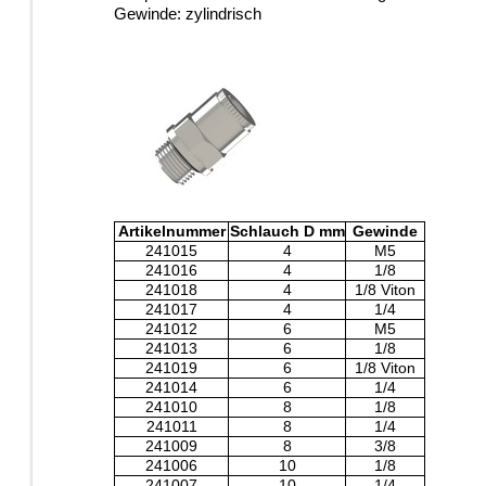
Gewinde: zylindrisch
Artikelnummer
Schlauch D mm
Gewinde
241015
4
M5
241016
4
1/8
241018
4
1/8 Viton
241017
4
1/4
241012
6
M5
241013
6
1/8
241019
6
1/8 Viton
241014
6
1/4
241010
8
1/8
241011
8
1/4
241009
8
3/8
241006
10
1/8
241007
10
1/4