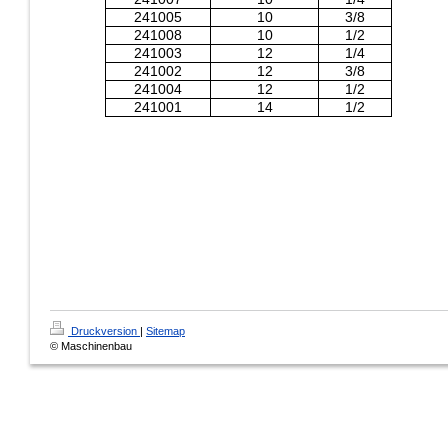
241005
10
3/8
241008
10
1/2
241003
12
1/4
241002
12
3/8
241004
12
1/2
241001
14
1/2
Druckversion
|
Sitemap
© Maschinenbau