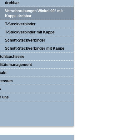
drehbar
Verschraubungen Winkel 90° mit
Kappe drehbar
T-Steckverbinder
T-Steckverbinder mit Kappe
Schott-Steckverbinder
Schott-Steckverbinder mit Kappe
Schlauchserie
litätsmanagement
takt
ressum
B
r uns