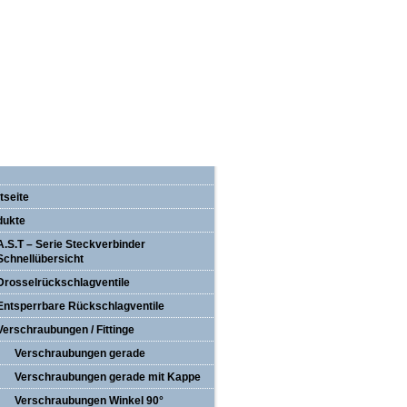
tseite
dukte
A.S.T – Serie Steckverbinder
Schnellübersicht
Drosselrückschlagventile
Entsperrbare Rückschlagventile
Verschraubungen / Fittinge
Verschraubungen gerade
Verschraubungen gerade mit Kappe
Verschraubungen Winkel 90°