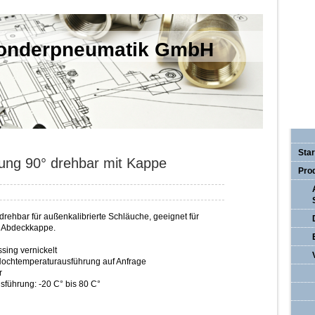
Sonderpneumatik GmbH
Star
ung 90° drehbar mit Kappe
Pro
rehbar für außenkalibrierte Schläuche, geeignet für
. Abdeckkappe.
sing vernickelt
ochtemperaturausführung auf Anfrage
r
führung: -20 C° bis 80 C°