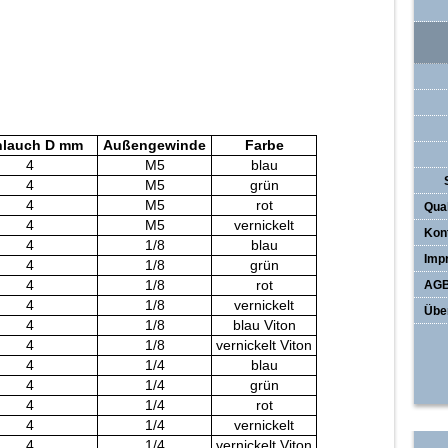
hlauch D mm
Außengewinde
Farbe
4
M5
blau
4
M5
grün
4
M5
rot
Qua
4
M5
vernickelt
Kon
4
1/8
blau
Imp
4
1/8
grün
4
1/8
rot
AG
4
1/8
vernickelt
Übe
4
1/8
blau Viton
4
1/8
vernickelt Viton
4
1/4
blau
4
1/4
grün
4
1/4
rot
4
1/4
vernickelt
4
1/4
vernickelt Viton